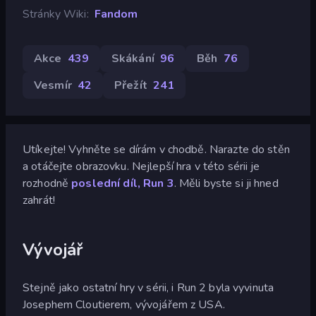
Stránky Wiki
Fandom
Akce
439
Skákání
96
Běh
76
Vesmír
42
Přežít
241
Utíkejte! Vyhněte se dírám v chodbě. Narazte do stěn
a otáčejte obrazovku. Nejlepší hra v této sérii je
rozhodně
poslední díl, Run 3
. Měli byste si ji hned
zahrát!
Vývojář
Stejně jako ostatní hry v sérii, i Run 2 byla vyvinuta
Josephem Cloutierem, vývojářem z USA.