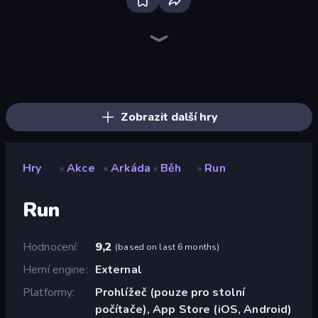
Bloxd.io
Ragdoll Archers
EvoWars.io
Piece of Cake: Merge and Bake
Veck.io
Racing Limits
Traffic Rider
Mahjongg Solitaire
Screw Out: Bolts and Nuts
Words of Wonders
Piles of Mahjong
Designville: Merge & Design
Miniblox
Space Waves
Stickman Clash
SkillWarz
Fortzone Battle Royale
Arrow Escape
Zobrazit další hry
Hry
Akce
Arkáda
Běh
Run
»
»
»
»
Run
Hodnocení
9,2
(
based on last 6 months
)
Herní engine
External
Platformy
Prohlížeč (pouze pro stolní
počítače), App Store (iOS, Android)