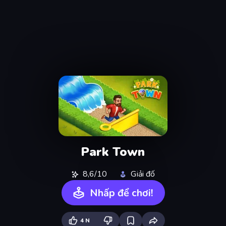
Park Town
8,6/10
Giải đố
Nhấp để chơi!
4 N