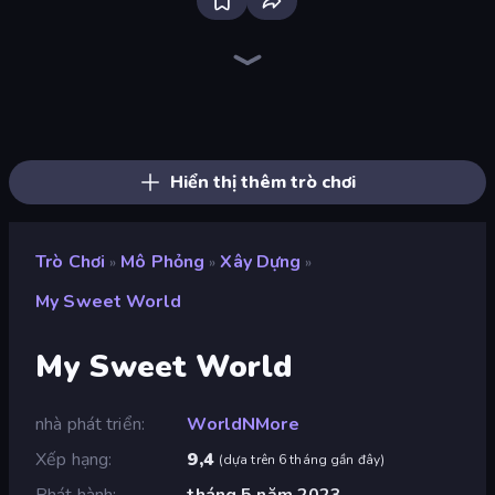
Bloxd.io
Ragdoll Archers
EvoWars.io
Piece of Cake: Merge and Bake
Veck.io
Traffic Rider
Racing Limits
Mahjongg Solitaire
Screw Out: Bolts and Nuts
Words of Wonders
Piles of Mahjong
Designville: Merge & Design
Space Waves
Miniblox
SkillWarz
Stickman Clash
Fortzone Battle Royale
Arrow Escape
Hiển thị thêm trò chơi
Trò Chơi
Mô Phỏng
Xây Dựng
»
»
»
My Sweet World
My Sweet World
nhà phát triển
WorldNMore
Xếp hạng
9,4
(
dựa trên 6 tháng gần đây
)
Phát hành
tháng 5 năm 2023