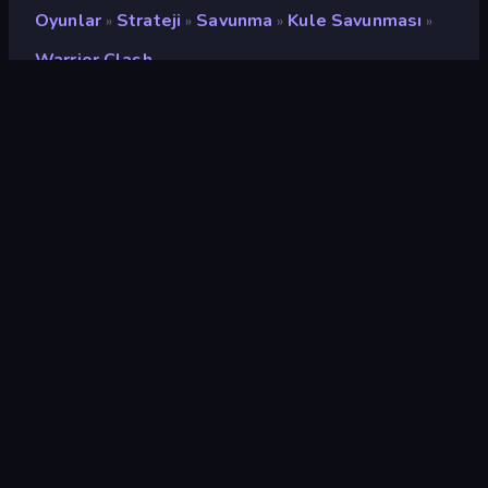
Oyunlar
Strateji
Savunma
Kule Savunması
»
»
»
»
Warrior Clash
Warrior Clash
Geliştirici
Onki Games
Değerlendirme
9,2
(
son 6 aya göre
)
Piyasaya sürülmüş
Şubat 2025
Son güncelleme
Mart 2025
Oyun motoru
Unity 6
Platformlar
Tarayıcı (masaüstü, mobil,
tablet), CrazyGames
Uygulaması (Android)
Oryantasyon
Manzara