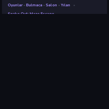
Oyunlar
Bulmaca
Salon
Yılan
»
»
»
»
Snake Out: Maze Escape
Snake Out: Maze Escape
Geliştirici
Puzzle Labs
Değerlendirme
9,0
(
son 6 aya göre
)
Piyasaya sürülmüş
Mart 2026
Son güncelleme
Mayıs 2026
Oyun motoru
Unity 6
Platformlar
Tarayıcı (masaüstü, mobil,
tablet), CrazyGames
Uygulaması (iOS, Android),
App Store (Android)
Oryantasyon
Manzara / Portre