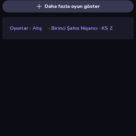
Daha fazla oyun göster
Oyunlar
Atış
Birinci Şahıs Nişancı
KS Z
»
»
»
KS Z
Geliştirici
NOT_Lonely
Değerlendirme
9,2
(
son 6 aya göre
)
Piyasaya sürülmüş
Mayıs 2026
Son güncelleme
Temmuz 2026
Oyun motoru
Unity 6
Platformlar
Tarayıcı (masaüstü, mobil,
tablet), CrazyGames
Uygulaması (iOS, Android)
Oryantasyon
Manzara