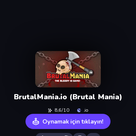
BrutalMania.io (Brutal Mania)
8,6/10
.io
Oynamak için tıklayın!