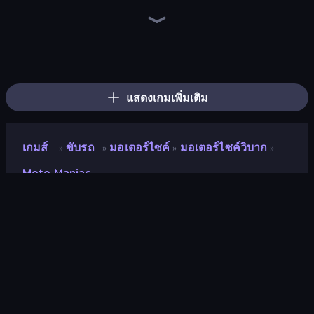
Traffic Rider
Xtreme Moto Mayhem
Moto X3M
Trial Mania
Moto Maniac 3
Bike Jump
Wheelie Up
Cycle Extreme
Moto Racing Club
Moto X3M 4 Winter
Moto X3M 5: Pool Party
Trials Ice Ride
Sky Riders
Airborne Motocross
Hill Climb on Moto Bike
Moto Maniac 2
Hard Wheels
Moto X3M 6: Spooky Land
แสดงเกมเพิ่มเติม
เกมส์
ขับรถ
มอเตอร์ไซค์
มอเตอร์ไซค์วิบาก
»
»
»
»
Moto Maniac
Moto Maniac
นักพัฒนา
IriySoft
คะแนน
8.4
(
อ้างอิงจากข้อมูล 6 เดือนที่ผ่านมา
)
ปล่อยแล้ว
ธันวาคม 2562