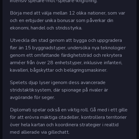
intensiv spelare-mot-spelare-krigföring.
Börja med att välja mellan 12 olika nationer, som var
och en erbjuder unika bonusar som påverkar din
ekonomi, handel och stridsstyrka.
Utveckla din stad genom att bygga och uppgradera
fler än 15 byggnadstyper, undersöka nya teknologier
genom ett omfattande färdighetsträd och rekrytera
arméer från över 28 enhetstyper, inklusive infanteri,
kavalleri, bågskyttar och belägringsmaskiner.
Spelets djup lyser igenom dess avancerade
stridstaktiksystem, där spionage på rivaler är
avgörande för seger.
Diplomati spelar också en viktig roll. Gå med i ett gille
för att erövra mäktiga citadeller, kontrollera territorier
över hela kartan och koordinera strategier i realtid
med allierade via gillechatt.