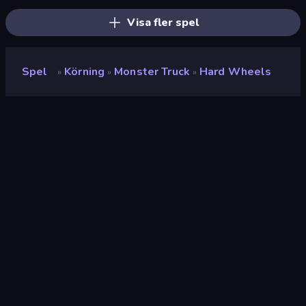
Visa fler spel
Spel
Körning
Monster Truck
Hard Wheels
»
»
»
Hard Wheels
Betyg
8.5
(
baserat på de senaste 6 månaderna
)
Utgiven
januari 2019
Spelmotor
HTML5
Plattformar
Webbläsare (stationär dator, mobil,
surfplatta), CrazyGames-appen (iOS,
Android)
Körning
122
Monster Truck
12