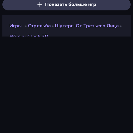
Показать больше игр
Игры
Стрельба
Шутеры От Третьего Лица
»
»
»
Winter Clash 3D
Winter Clash 3D
Разработчик
Freeway Interactive
Рейтинг
9,1
(
за последние 6 месяцев
)
Выпущено
декабрь 2019 г.
Игровой движок
HTML5
Платформы
Браузер (настольный
компьютер, мобильное
устройство, планшет),
Приложение CrazyGames