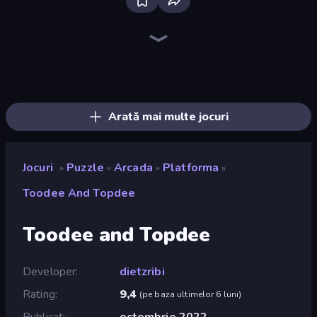
Bloxd.io
Ragdoll Archers
EvoWars.io
Piece of Cake: Merge and Bake
Veck.io
Racing Limits
Traffic Rider
Mahjongg Solitaire
Screw Out: Bolts and Nuts
Words of Wonders
Piles of Mahjong
Designville: Merge & Design
Miniblox
Space Waves
Stickman Clash
SkillWarz
Fortzone Battle Royale
Arrow Escape
Arată mai multe jocuri
Jocuri
Puzzle
Arcada
Platforma
»
»
»
»
Toodee And Topdee
Toodee and Topdee
Developer
dietzribi
Rating
9,4
(
pe baza ultimelor 6 luni
)
Publicat
octombrie 2022