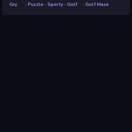
Gry
Puzzle
Sporty
Golf
Golf Maze
»
»
»
»
Golf Maze
Deweloper
Nineties Games
Ocena
9,0
(
na podstawie ostatnich 6 miesięcy
)
Wydany
marzec 2026
Silnik gry
Unity 6
Platformy
Przeglądarka (komputer stacjonarny,
telefon komórkowy, tablet),
Aplikacja CrazyGames (iOS, Android)
Orientacja
Poziomy / Pionowy
Puzzle
563
Mobile
2352
Golf
11
Relaxing
240
Fizyka
327