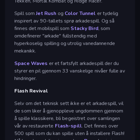
Tekken, Mortal Kombat og Ridge Racer.
Spill som
Jet Rush
og
Color Tunnel
er tydelig
inspirert av 90-tallets sprø arkadespill. Og så
finnes det mobilspill som
Stacky Bird
, som
omdefinerer "arkade" fullstendig med
hyperkoselig spilling og utrolig vanedannende
mekanikk.
Space Waves
er et fartsfylt arkadespill der du
styrer en pil gjennom 33 vanskelige nivåer fulle av
hindringer.
Flash Revival
Selv om det teknisk sett ikke er et arkadespill, vil
de som liker å gjenoppleve ungdommen gjennom
å spille klassikere, bli begeistret over samlingen
vår av restaurerte
Flash-spill
. Det finnes over
500 spill som du kan spille uten å installere Flash!