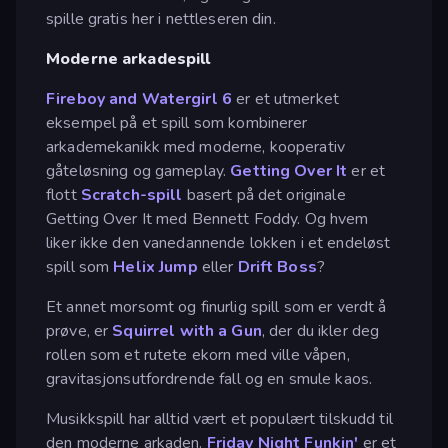
spille gratis her i nettleseren din.
Moderne arkadespill
Fireboy and Watergirl 6
er et utmerket
eksempel på et spill som kombinerer
arkademekanikk med moderne, kooperativ
gåteløsning og gameplay.
Getting Over It
er et
flott
Scratch-spill
basert på det originale
Getting Over It med Bennett Foddy. Og hvem
liker ikke den vanedannende lokken i et endeløst
spill som
Helix Jump
eller
Drift Boss
?
Et annet morsomt og finurlig spill som er verdt å
prøve, er
Squirrel with a Gun
, der du ikler deg
rollen som et rutete ekorn med ville våpen,
gravitasjonsutfordrende fall og en smule kaos.
Musikkspill har alltid vært et populært tilskudd til
den moderne arkaden.
Friday Night Funkin'
er et