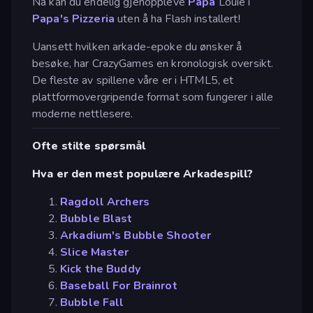
Nå kan du endelig gjenoppleve
Papa
Louie i
Papa's Pizzeria
uten å ha Flash installert!
Uansett hvilken arkade-epoke du ønsker å
besøke, har CrazyGames en kronologisk oversikt.
De fleste av spillene våre er i HTML5, et
plattformovergripende format som fungerer i alle
moderne nettlesere.
Ofte stilte spørsmål
Hva er den mest populære Arkadespill?
Ragdoll Archers
Bubble Blast
Arkadium's Bubble Shooter
Slice Master
Kick the Buddy
Baseball For Brainrot
Bubble Fall