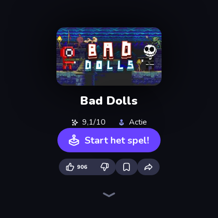
Bad Dolls
9,1/10
Actie
Start het spel!
906