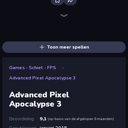
SkillWarz
Fragen
Kirka.io
CS: Chaos Squad
Ships Battlefield 3D
Sniper Mission
The Battleground
SWAT Cats
Mine Shooter 2: Noob vs Mobs
Vegas Clash 3D
KS Z
Rift of Hell: Demons War
Winter Clash 3D
Subway Clash 2
Grandfather Road Chase: Shooter
Airport Clash 3D
Zombie Outbreak Arena
Command Strike FPS
Toon meer spellen
Games
Schiet
FPS
»
»
»
Advanced Pixel Apocalypse 3
Advanced Pixel
Apocalypse 3
Beoordeling
9,1
(
op basis van de afgelopen 6 maanden
)
Gepubliceerd
januari 2018