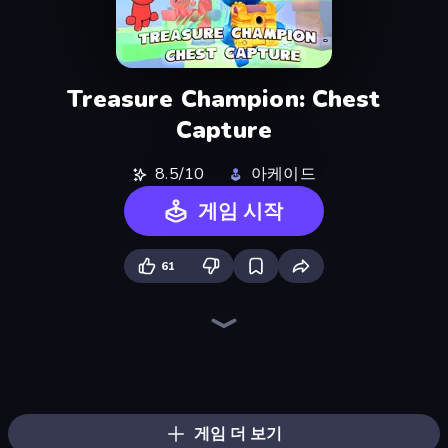
Treasure Champion: Chest
Capture
8.5/10
아케이드
게임 시작
61
Ragdoll Archers
Kick the Buddy
Bouncemasters
Cars Arena
TNT Bomber
Rooftop Run
Robby: Many Games
Droll World Cup
Zombies 4 Weapon Merge
Obby: Supercar Race on Keyboard
Baseball For Brainrot
Master of Numbers
Robby: Cross the Road for Brainrot
Obby: +1 Jump per Click
Obby: +1 Click Wall Breaker
Bubble Blast
Pew Pew Dose
Go Escape
게임 더 보기