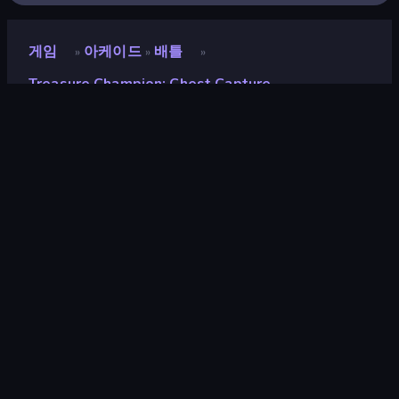
게임
아케이드
배틀
»
»
»
Treasure Champion: Chest Capture
Treasure Champion: Chest
Capture
개발자
Mirra Games
평점
8.5
(
지난 6개월 기준
)
출시
2025년 4월
게임 엔진
HTML5
플랫폼
브라우저 (데스크톱, 모바일, 태블릿),
CrazyGames 앱 (Android), App Store
(Android)
방향성
세로 방향