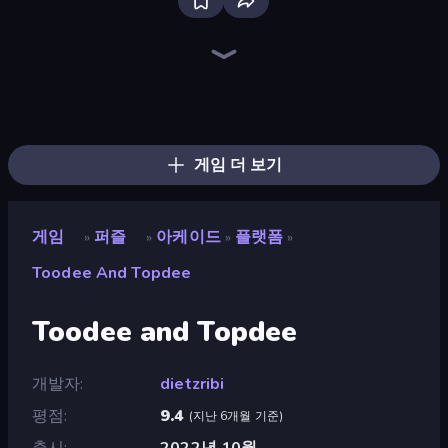
Bloxd.io
Ragdoll Archers
EvoWars.io
Piece of Cake: Merge and Bake
Veck.io
Traffic Rider
Racing Limits
Mahjongg Solitaire
Screw Out: Bolts and Nuts
Words of Wonders
Piles of Mahjong
Designville: Merge & Design
Space Waves
Miniblox
SkillWarz
Stickman Clash
Fortzone Battle Royale
Arrow Escape
게임 더 보기
게임
퍼즐
아케이드
플랫폼
»
»
»
»
Toodee And Topdee
Toodee and Topdee
개발자
dietzribi
평점
9.4
(
지난 6개월 기준
)
출시
2022년 10월