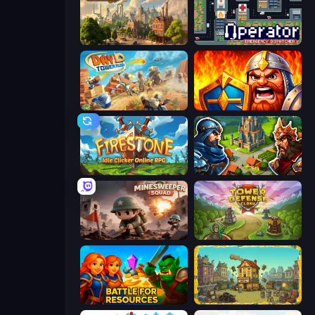
Steam City
Operator: Emergency Dispatcher
Day D Tower Rush
WarLink: Crown & Clash
Firestone – Idle Clicker Online RPG
Your Majesty - Build & Conquer
Minesweeper Squad
Tower Defense Clash
Battle for Resources
The Garbaggio Hotel