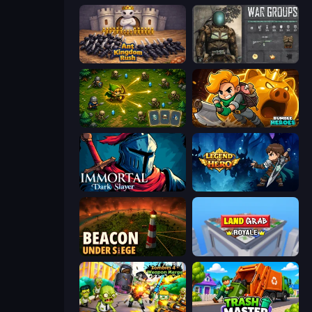
Ant Kingdom Rush
War Groups
Tiny Ranger
Rumble Heroes
Immortal: Dark Slayer
Legend of Hero
Beacon Under Siege
Landgrab Royale