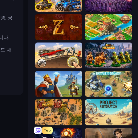
AOD - Art Of Defense
Idle Zombie Wave: Survivors
병, 궁
니다.
Tzared
Empire City
드 채
Earn to Die: Zombie Ride
Age of Heroes
Idle Crafting Empire Tycoon
Battle for the Galaxy
Feudal Wars
Project Restoration
Top