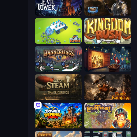
Evil Tower
Battle Arena
Machine Eater
Kingdom Rush
Bannerlings
Container Auction
Age of Steam Tower Defence
Runic Rampage
Tower Defense
Cursed Treasure 2