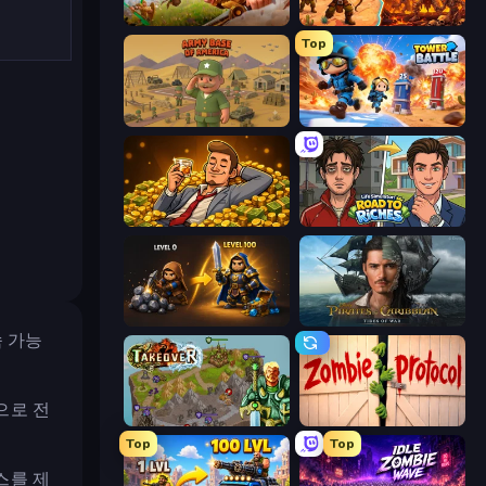
Infinity Kingdom
Last Bastion
Top
Army Base Of America
Tower Battle
Idle Billionaire Tycoon
Life Simulator: Road to Riches
Gothic Story RPG
Pirates of the Caribbean: ToW
속 가능
으로 전
Takeover
Zombie Protocol
Top
Top
스를 제