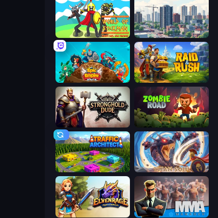
World of Stickman Classic RTS
SuperCity 3D
Epic Empire: Tower Defense
Raid & Rush
Stronghold Dude
Zombie Road
Traffic Architect
Titan Soul: Action RPG
Elvenrage
MMA Manager 2