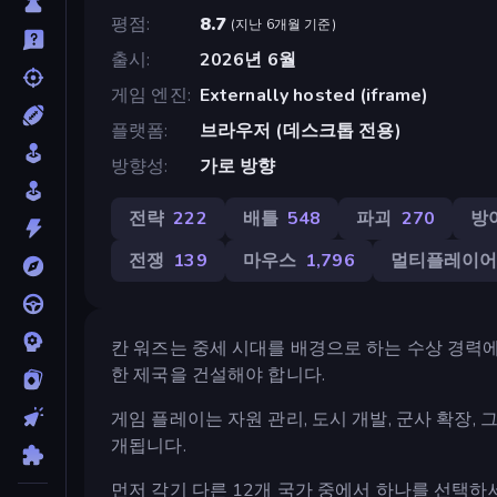
평점
8.7
(
지난 6개월 기준
)
출시
2026년 6월
게임 엔진
Externally hosted (iframe)
플랫폼
브라우저 (데스크톱 전용)
방향성
가로 방향
전략
222
배틀
548
파괴
270
방
전쟁
139
마우스
1,796
멀티플레이
칸 워즈는 중세 시대를 배경으로 하는 수상 경력에
한 제국을 건설해야 합니다.
게임 플레이는 자원 관리, 도시 개발, 군사 확장,
개됩니다.
먼저 각기 다른 12개 국가 중에서 하나를 선택하세