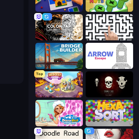
Screw Sorting
Screw Out: Bolts and Nuts
Color Tap: Coloring by Numbers
Arrow Escape: Puzzle
Bridge Builder
Arrow Escape
Top
Mergest Kingdom
Room Escape: Strange Case
Designville: Merge & Design
Hexa Sort