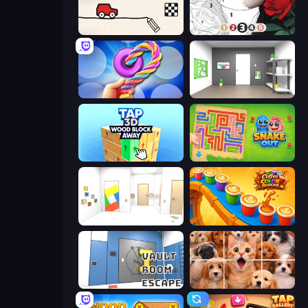
Doodle Road
Numicolor
Twisted Tangle
Paint Room Escape
Tap 3D Wood Block Away
Snake Out: Maze Escape
Mirror Room Escape
Coffee Color Blocks
Vault Room Escape
Jigpic Solitaire