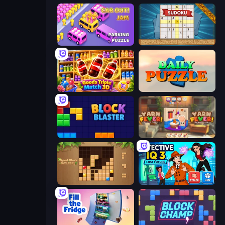
Car OUT! Jam Parking Puzzle
Sudoku Online
Goods Triple Match 3D
Daily Puzzle
ブロックブラスト
Yarn Fever! Unravel Puzzle
Wood Block Journey
Detective IQ 3