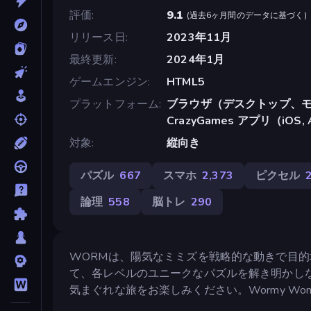
評価
9.1
(
過去6ヶ月間のデータに基づく
)
リリース日
2023年11月
最終更新
2024年1月
ゲームエンジン
HTML5
プラットフォーム
ブラウザ（デスクトップ、モ
CrazyGames アプリ（iOS, 
対象
縦向き
パズル
667
スマホ
2,373
ピクセル
論理
558
脳トレ
290
WORMは、陽気なミミズを戦略的な動きで目
て、各レベルのユニークなパズルを解き明かし
気まぐれな旅をお楽しみください。Wormy Wo