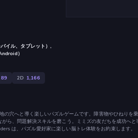
バイル、タブレット）,
Android）
289
2D
1,166
的地の穴へと導く楽しいパズルゲームです。障害物やひねりを
ながら、問題解決スキルを磨こう。ミミズの友だちを成功へと
nders は、パズル愛好家に楽しい脳トレ体験をお約束します。