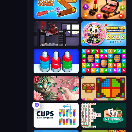
Wood Screw: Bolts Puzzle
Tap Gallery
The Visitor
Unscrew Drop: Satisfying Puzzle
Nuts Puzzle: Sort By Color
Tap Away Story
Favorite Puzzles
Wood Blocks Jam
Cups - Water Sort Puzzle
Mahjongg Solitaire