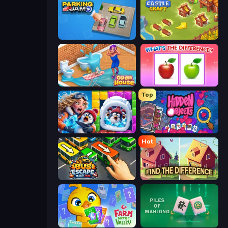
Parking Jam
Castle Craft
Open House
What's The Difference?
Top
Captain Blast
Hidden Objects
Hot
Bus Escape: Clear Jam
Find The Difference
Farm Merge Valley
Piles of Mahjong