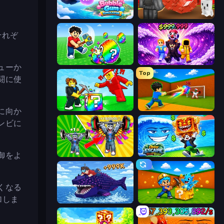
Bubble Gum Simulator
Grow A Garden | Growden.io
それぞ
Break a Lucky Egg Brainrots
Obby - BrainWave
ューか
Top
闘に使
Break a Lucky Blocks with Brainrots
Baseball For Brainrot
に向か
ンビに
御をよ
Obby: Gym Simulator, Escape
Obby Escape from Tsunami Brainrot
くなる
加しま
Obby Fish Challenge: Ride
Escape Cave For Brainrot