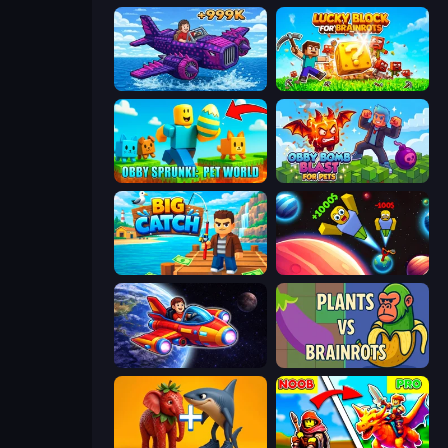
Obby Plane Power Challenge: Fly
Lucky Blocks for Brainrots
Obby Sprunki: Pet World
Obby Bomb Blast For Pets
Big Catch
Obby: +1 to Spaceflight Altitude
Obby Space Challenge: Starships
Plants vs Brainrots