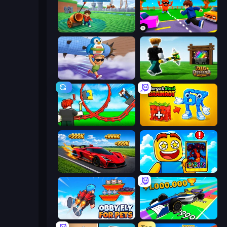
Brainrot Tower Defence
Robby: Cross the Road for Brainrot
BrainZombie Log Escape
Dig and Descend: Obby Mine
Build a Rollercoaster: Simulator
Merge & Steal Brainrot
Obby: +1 Speed Car Escape
Obby Cards: The Legend Hunt
Obby Fly For Pets
Obby Car Challenge: Drive