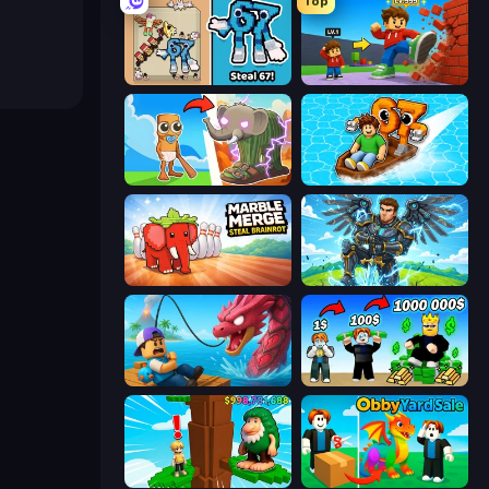
Top
67 Steal a Brainrot Game
Obby: +1 Click Wall Breaker
Brainrot Evolution
Float for Brainrots
Marble Merge: Steal Brainrot Game
Obby: Pull a Sword
Fish It Now
Obby Tycoon Build the City
Steal Beanstalk for Brainrots
Obby Yard Sale