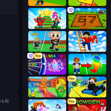
Throw a Lucky Block
Lucky Brainrot Blocks Online
Run and Jump for Brainrot
Obby: Dig Brainrots
Brainrot Arena Online
Ladder to Brainhot: Climb
Top
Meeland.io
Collect Brainrot Egg
Top
Catch Brainrots From Bosses
Cart Ride Danger Mount
略を阻
Top