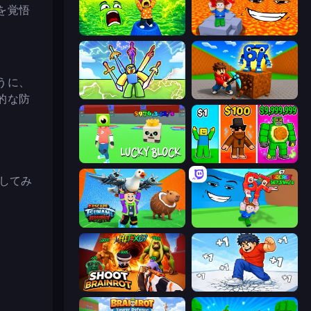
を覚悟
Save Memerots: Acid Lava lake
Escape Lava for Brainrots!
うに、
Obby vs Brainrot
Obby: Break Rocks For Brainrots
的な防
Lucky Block
Obby Brainrot Merge
してみ
Escape Tsunami Brainrot
Escape Tsunami for Brainrots!
Shoot Brainrot
Break a Skyscraper