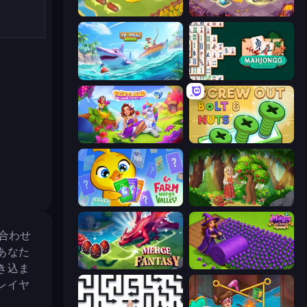
Castle Craft
Mergest Kingdom
Tropical Merge
Mahjongg Solitaire
Fairyland Merge & Magic
Screw Out: Bolts and Nuts
Farm Merge Valley
Northern Merge
み合わせ
あなた
Merge Fantasy
Magic School
き込ま
レイヤ