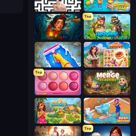
Arrow Escape: Puzzle
Mansion Tale: Merge Secrets
Top
Lamplighter: Merge & Magic
Hedgies
Hotel Rush: Merge Story
My Castle: Merge & Story
Top
Piece of Cake: Merge and Bake
Merge Academy
The Farmers
Open House
Top