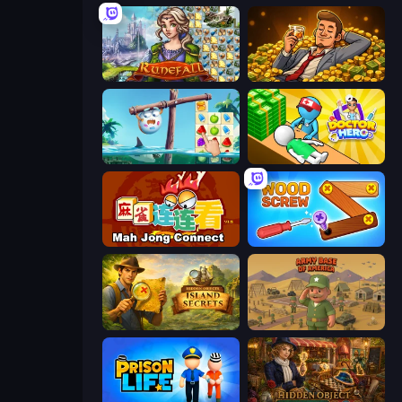
Runefall
Idle Billionaire Tycoon
Sugar Heroes
Doctor Hero
Mahjong Connect (Legacy)
Wood Screw: Bolts Puzzle
Hidden Objects: Island Secrets
Army Base Of America