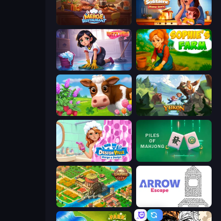
Merge Restaurant
Solitaire Home Story
Lucy’s Ville
Sophie's Farm
Country Life Meadows
Yukon: Family Adventure
Designville: Merge & Design
Piles of Mahjong
Empire City
Arrow Escape