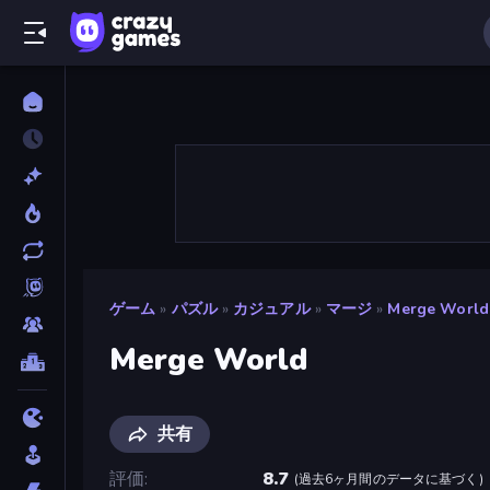
ゲーム
»
パズル
»
カジュアル
»
マージ
»
Merge World
Merge World
共有
評価
8.7
(
過去6ヶ月間のデータに基づく
)