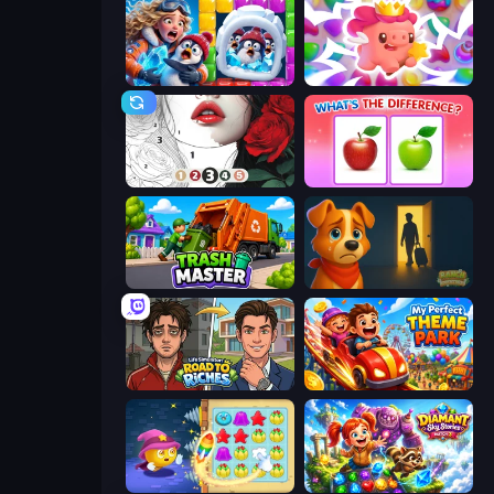
Captain Blast
Match Arena
Numicolor
What's The Difference?
Trash Master
Ranch Adventures
Life Simulator: Road to Riches
My Perfect Theme Park
Candy Riddles
Diamant: Sky Stories Match 3