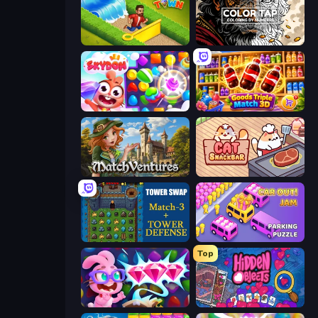
Park Town
Color Tap: Coloring by Numbers
Skydom
Goods Triple Match 3D
MatchVentures
Cat Snack Bar
Tower Swap
Car OUT! Jam Parking Puzzle
Top
Skydom: Reforged
Hidden Objects