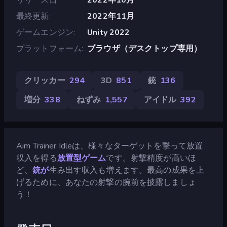
最終更新
2022年11月
ゲームエンジン
Unity 2022
プラットフォーム
ブラウザ（デスクトップ専用）
クリッカー
294
3D
851
銃
136
増分
338
ねずみ
1,557
アイドル
392
Aim Trainer Idleは、様々なターゲットを撃って放置
収入を得る
放置型ゲーム
です。射撃精度が高いほ
ど、
銃が
生み出す収入も増えます。最高の成果を上
げるために、あなたの射撃の腕前を披露しましょ
う！