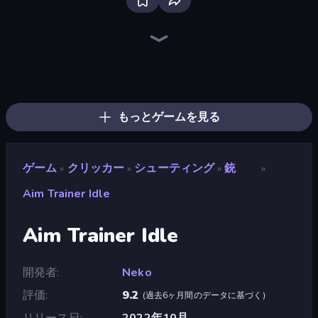
The MachinEGG
Farm Ring Idle
Street Life
Scratch Card Kingdom
Train Miner
Conveyor Idle
Idle Mining Empire
Need for Sheep: Idle Clicker
Pets Roll: Idle Clicker
Idle Dairy Tycoon
Idle Inventor
Human Clicker: Grow Organs
PLINKO!
Idle Farming Business
Harbor Tycoon
Strange Cats
Gear Factory
Zad Archery - Demo
もっとゲームを見る
ゲーム
クリッカー
シューティング
銃
»
»
»
»
Aim Trainer Idle
Aim Trainer Idle
開発者
Neko
評価
9.2
(
過去6ヶ月間のデータに基づく
)
リリース日
2022年10月