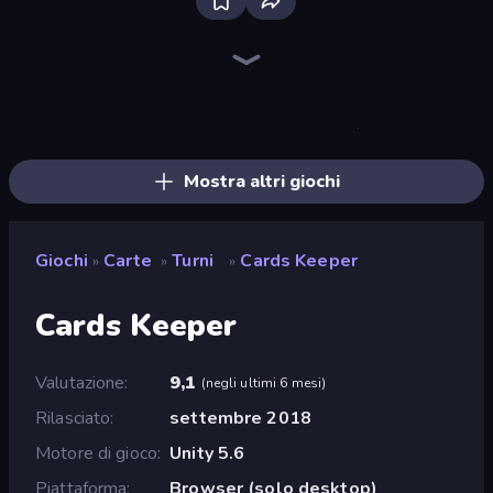
Uno Online
Survival Land
Forest Dump
Spider Solitaire
Cardlike
Merge Royal
Solitaire Home Story
Pocketro
Spooky Tripeaks
Solitario Spider 2 Semi
Gin Rummy Mania
Emerland Solitaire Endless Journey
Kings and Queens Solitaire TriPeaks
Solitaire: The Great Journey
Nébula Tarot Cat
Kingdom Solitaire
Algerian Solitaire
Emily's Hotel Solitaire
Mostra altri giochi
Giochi
Carte
Turni
Cards Keeper
»
»
»
Cards Keeper
Valutazione
9,1
(
negli ultimi 6 mesi
)
Rilasciato
settembre 2018
Motore di gioco
Unity 5.6
Piattaforma
Browser (solo desktop)