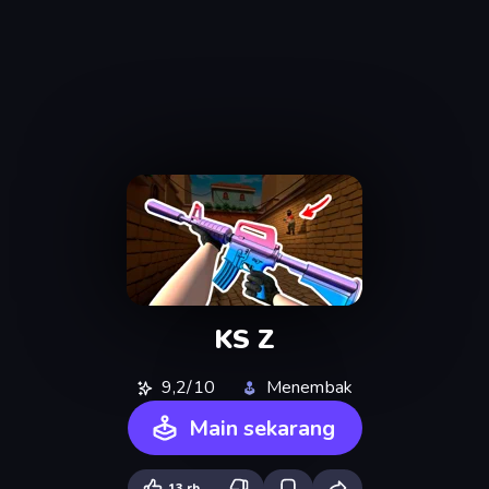
KS Z
9,2/10
Menembak
Main sekarang
13 rb