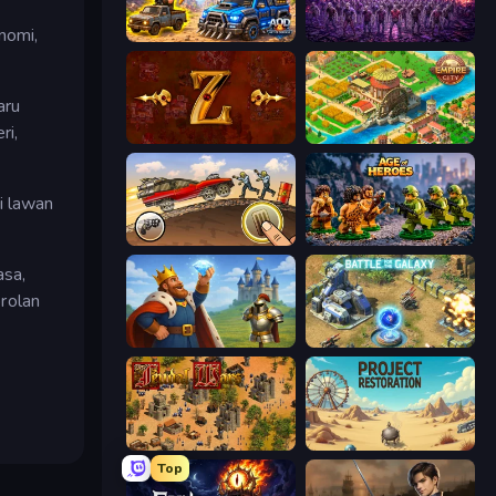
nomi,
AOD - Art Of Defense
Idle Zombie Wave: Survivors
aru
ri,
Tzared
Empire City
i lawan
Earn to Die: Zombie Ride
Age of Heroes
asa,
rolan
Idle Crafting Empire Tycoon
Battle for the Galaxy
Feudal Wars
Project Restoration
Top