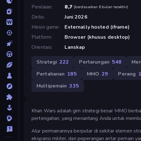
Penilaian
8,7
(
berdasarkan 6 bulan terakhir
)
Dirilis
Juni 2026
Mesin game
Externally hosted (iframe)
Platform
Browser (khusus desktop)
Orientasi
Lanskap
Strategi
222
Pertarungan
548
Men
Pertahanan
185
MMO
29
Perang
Multipemain
335
Khan Wars adalah gim strategi besar MMO berba
pertengahan, yang menantang Anda untuk memban
Alur permainannya berputar di sekitar elemen st
ekspansi militer, dan peperangan antar pemain ya