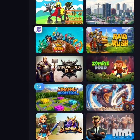
World of Stickman Classic RTS
SuperCity 3D
Epic Empire: Tower Defense
Raid & Rush
Stronghold Dude
Zombie Road
Traffic Architect
Titan Soul: Action RPG
Elvenrage
MMA Manager 2