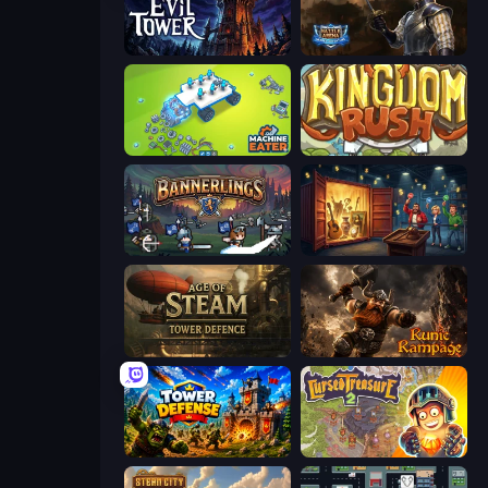
Evil Tower
Battle Arena
Machine Eater
Kingdom Rush
Bannerlings
Container Auction
Age of Steam Tower Defence
Runic Rampage
Tower Defense
Cursed Treasure 2