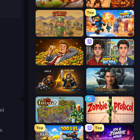
Infinity Kingdom
Last Bastion
Top
Army Base Of America
Tower Battle
Idle Billionaire Tycoon
Life Simulator: Road to Riches
Gothic Story RPG
Pirates of the Caribbean: ToW
ad
Takeover
Zombie Protocol
Top
Top
a,