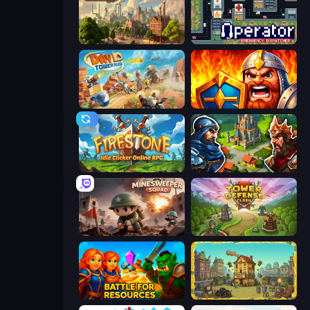
Steam City
Operator: Emergency Dispatcher
Day D Tower Rush
WarLink: Crown & Clash
Firestone – Idle Clicker Online RPG
Your Majesty - Build & Conquer
Minesweeper Squad
Tower Defense Clash
Battle for Resources
The Garbaggio Hotel