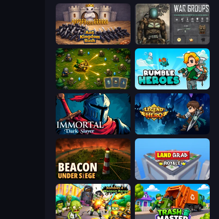
Ant Kingdom Rush
War Groups
Tiny Ranger
Rumble Heroes
Immortal: Dark Slayer
Legend of Hero
Beacon Under Siege
Landgrab Royale