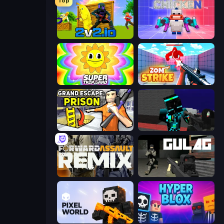
Top
2v2.io
Chicken CS
SuperTrip.Land
Zom Strike
Grand Escape: Prison
Pixel Wars of Hero
Forward Assault Remix
Gulag
Pixel World
Hyperblox Shooting