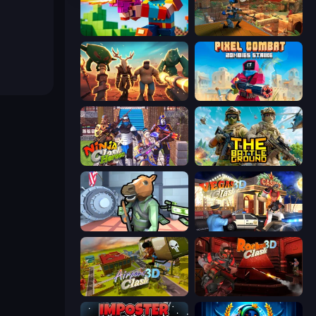
Bit Gun.io
Sniper Clash 3D
Horde Crusher
Pixel Combat: Zombies Strike
Ninja Clash Heroes
The Battleground
Bank Robbery
Vegas Clash 3D
Airport Clash 3D
Rocket Clash 3D