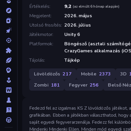
Értékelés
9,2
(
az elmúlt 6 hónap alapján
)
Megjelent
2026. május
Utolsó frissítés
2026. július
Játékmotor
Unity 6
Platformok
Böngésző (asztali számítógép
CrazyGames alkalmazás (iOS
Tájolás
Tájkép
Lövöldözős
217
Mobile
2373
3D
Zombi
181
Fegyver
256
Belső Né
Fedezd fel az izgalmas KS Z lövöldözős játékot, aho
grafikában. Ebben a játékban választhatod, hogy 
saját egyedi fegyverarzenálja. Fedezz fel külön
Mindenki Mindenki Ellen. Minden mód egyedi szab