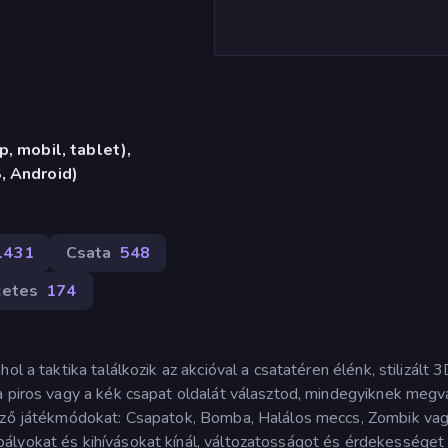
, mobil, tablet),
, Android)
1431
Csata
548
zetes
174
l a taktika találkozik az akcióval a csatatéren élénk, stilizált 
a piros vagy a kék csapat oldalát választod, mindegyiknek megv
böző játékmódokat: Csapatok, Bomba, Halálos meccs, Zombik va
ályokat és kihívásokat kínál, változatosságot és érdekességet