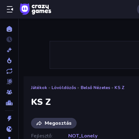
Játékok
»
Lövöldözős
»
Belső Nézetes
»
KS Z
KS Z
Megosztás
Fejlesztő
NOT_Lonely