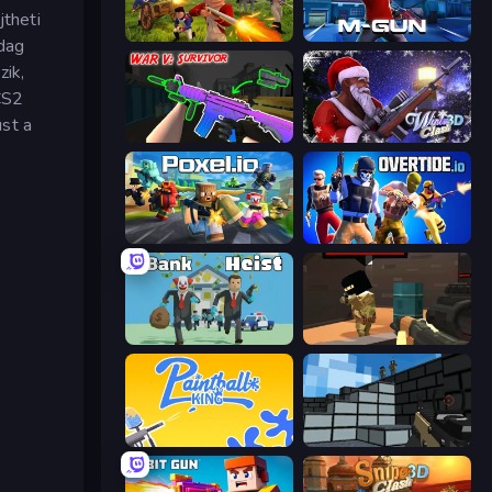
jtheti
Redcoats.io
Muscle Gun.IO
zdag
zik,
CS2
ust a
War V: Survivor
Winter Clash 3D
Poxel.io
Overtide.io
Bank Heist
Pixel Force
Paintball King
Pixel Gun 3D