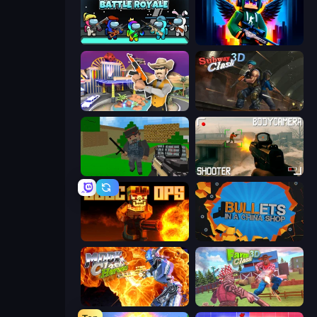
Imposter Battle Royale
Block Contra: Clutch Strike
Casino Robbery
Subway Clash Remastered
Crazy Pixel Apocalypse
BodyCamera Shooter
BLOCOPS
BULLets in a China Shop
Moon Clash Heroes
Farm Clash 3D