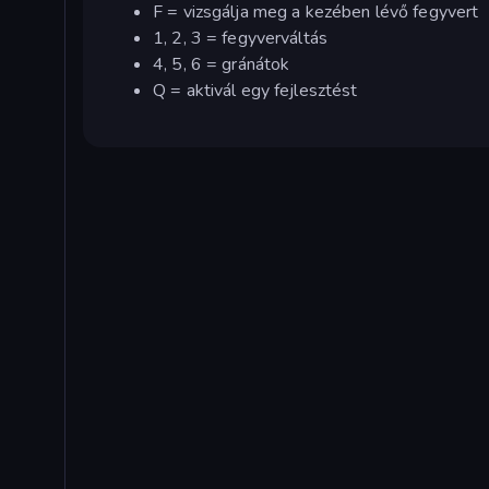
F = vizsgálja meg a kezében lévő fegyvert
1, 2, 3 = fegyverváltás
4, 5, 6 = gránátok
Q = aktivál egy fejlesztést