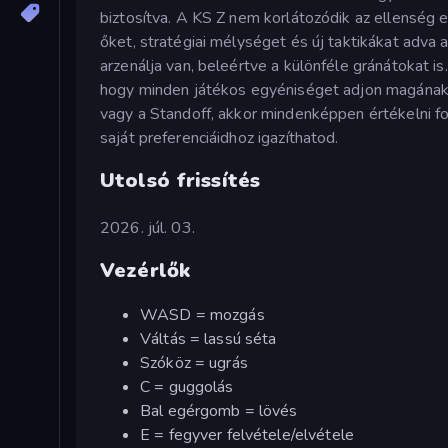
biztosítva. A KS Z nem korlátozódik az ellenség eg
őket, stratégiai mélységet és új taktikákat adva
arzenálja van, beleértve a különféle gránátokat i
hogy minden játékos egyéniséget adjon magának a
vagy a Standoff, akkor mindenképpen értékelni fo
saját preferenciáidhoz igazíthatod.
Utolsó frissítés
2026. júl. 03.
Vezérlők
WASD = mozgás
Váltás = lassú séta
Szóköz = ugrás
C = guggolás
Bal egérgomb = lövés
E = fegyver felvétele/elvétele