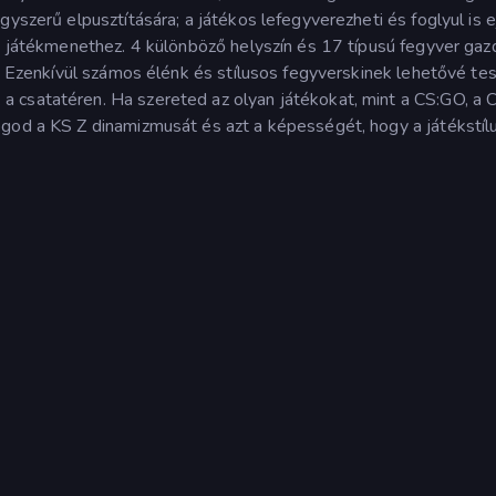
yszerű elpusztítására; a játékos lefegyverezheti és foglyul is e
 a játékmenethez. 4 különböző helyszín és 17 típusú fegyver ga
s. Ezenkívül számos élénk és stílusos fegyverskinek lehetővé tes
 csatatéren. Ha szereted az olyan játékokat, mint a CS:GO, a 
god a KS Z dinamizmusát és azt a képességét, hogy a játékstíl