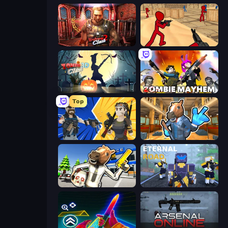
Subway Clash 2
Stickman Counter Terror Strike
Zombie Clash 3D: Halloween
Zombie Mayhem
Top
BuildNow GG
Bank Robbery 2
Bank Robbery: Escape
Eternal Road