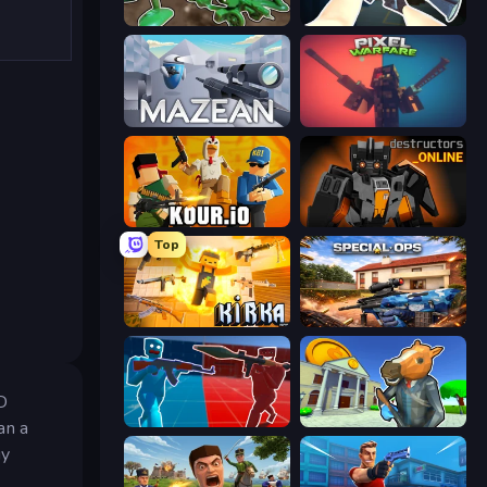
Soldiers - Capture and Control!
CS: Chaos Squad
Mazean
Pixel Warfare
Kour.io
Destructors Online
Top
Kirka.io
Special Ops: GO
3D
Battle of the Soldiers: Red vs Blue
Bank Robbery 3
an a
gy