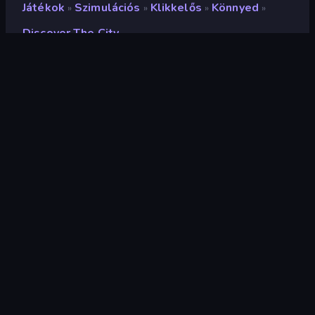
Játékok
Szimulációs
Klikkelős
Könnyed
»
»
»
»
Discover The City
Discover the City
Fejlesztő
Coconut Game
Értékelés
8,8
(
az elmúlt 6 hónap alapján
)
Megjelent
2022. december
Játékmotor
Unity 2022
Platformok
Böngésző (asztali számítógép,
mobil, tablet), CrazyGames
alkalmazás (Android)
Tájolás
Fekvő / Álló
Szimulációs
306
Mobile
2342