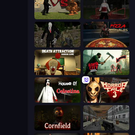
Slenderman VS Freddy The Fazbear
Jeff the Killer: Horrendous Smile
Shoot Your Nightmare: Halloween Special
Pizza Anomalies
Death Attraction: Horror Game
Death City Zombie Invasion
House of Celestina
Horror Tale 3: The Witch
Cornfield
Silent Insanity Psychological Trauma