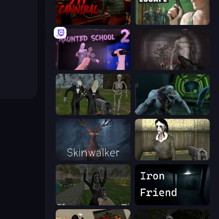
911: Cannibal
Prison Escape
Haunted School 2
Portal Of Doom: Undead Rising
Slenderman Must Die: Graveyard
Shoot Your Nightmare: Space Isolation
Skinwalker
Slendrina Must Die: The House
While We Sleep: Slendrina Is Here
Iron Friend