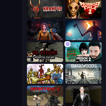
Krampus
Horror Tale 2: Samantha
Survival Zone Zombie Outbreak
You Are Being Watched
Dr. Psycho: Hospital Escape
Prison Escape 2
Monster Shooter Apocalypse
Backwoods
Infection Z
Case: Smile 2