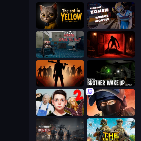
The Cat in Yellow
Resident Zombies: Horror Shooter
Hospital: Survive the Night
Doors Castle
Deads on the Road
Brother Wake Up
Schoolboy Escape 2
Bullet Force