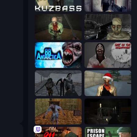
Kuzbass Horror
Slendrina Must Die: The Cellar
Shoot Your Nightmare: The Beginning
C-Virus Game: Outbreak
Antarctica 88
Jeff The Killer: Lost in the Nightmare
Slendrina Must Die: The School
Monster Christmas Terror
Creepy Granny Scream: Scary Freddy
Slenderman Must Die: Silent Streets