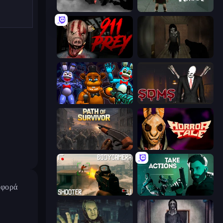
The Dawn of Slenderman
Haunted School
911: Prey
Slendrina Must Die: The Forest
FNaF Shooter
Slenderman Must Die: Sanatorium 2021
Path of Survivor
Horror Tale
 φορά
BodyCamera Shooter
Take Actions