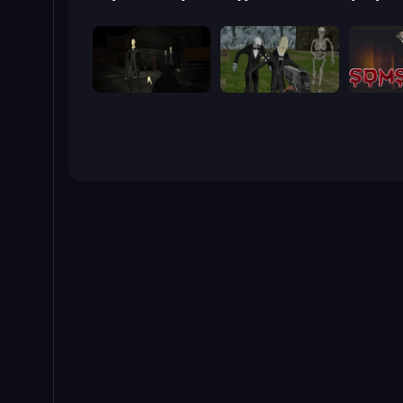
Slenderman Must Die: Silent Streets
Slenderman Must Die: Graveyard