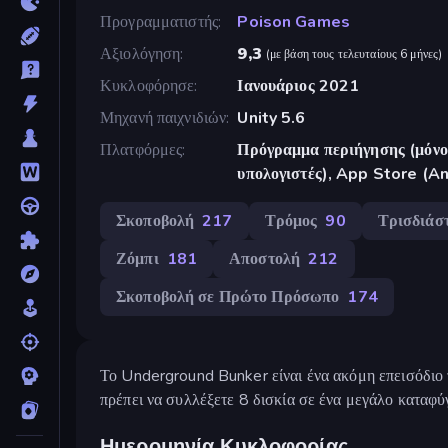
Προγραμματιστής
Poison Games
Αξιολόγηση
9,3
(
με βάση τους τελευταίους 6 μήνες
)
Κυκλοφόρησε
Ιανουάριος 2021
Μηχανή παιχνιδιών
Unity 5.6
Πλατφόρμες
Πρόγραμμα περιήγησης (μόνο 
υπολογιστές), App Store (A
Σκοποβολή
217
Τρόμος
90
Τρισδιάσ
Ζόμπι
181
Αποστολή
212
Σκοποβολή σε Πρώτο Πρόσωπο
174
Το Underground Bunker είναι ένα ακόμη επεισόδιο
πρέπει να συλλέξετε 8 δισκία σε ένα μεγάλο καταφύ
Ημερομηνία Κυκλοφορίας