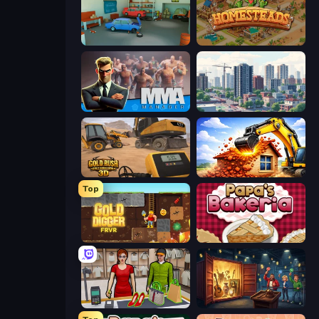
Retro Garage
Homesteads: Dream Farm
MMA Manager 2
SuperCity 3D
Gold Rush: Gold Simulator 3D
City Constructor
Top
Gold Digger FRVR
Papa's Bakeria
Shop Master 3D
Container Auction