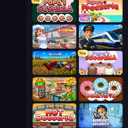
Top
Papa's Sushiria
Papa's Freezeria
Cooking Festival
Idle Train Empire Tycoon
Top
Field Master
Papa's Scooperia
Supermarket Simulator: Desert
Papa's Donuteria
Papa's Hot Doggeria
Airport Security