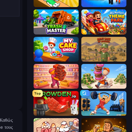
Doctor Hero
Prison Life
Trash Master
My Perfect Theme Park
My Cake Shop
Army Base Of America
Candy Packing Store
Donut Place
Top
Grow A Garden | Growden.io
Gym Boss
. Καθώς
se τους