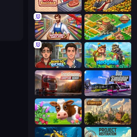
Cat Snack Bar
Idle Billionaire Tycoon
Supermarket Simulator: Store Manager
Empire City
Life Simulator: Road to Riches
Hedgies
Truck Simulator: European Roads
Bus Simulator: EVO
Country Life Meadows
Steam City