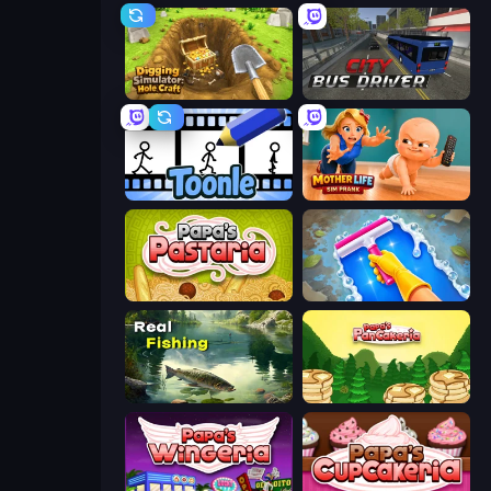
Digging Simulator: Hole Craft
City Bus Driver
Toonle
Mother Life Simulator: Prank
Papa's Pastaria
Hotel Rush: Merge Story
Real Fishing Simulator
Papa's Pancakeria