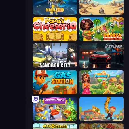
Global City
Project Restoration
Papa's Cheeseria
Papaya Summer Farm
Sandbox City
Driving School Simulator
Gas Station
The Farmers
Furniture Master: Idle Tycoon
Burger Life