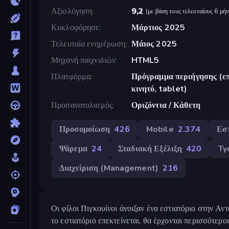
Αξιολόγηση
9,2
(
με βάση τους τελευταίους 6 μήν
Κυκλοφόρησε
Μάρτιος 2025
Τελευταία ενημέρωση
Μάιος 2025
Μηχανή παιχνιδιών
HTML5
Πλατφόρμα
Πρόγραμμα περιήγησης (επ
κινητό, tablet)
Προσανατολισμός
Οριζόντια / Κάθετη
Προσομοίωση
426
Mobile
2.374
Εσ
Ψάρεμα
24
Σταδιακή Εξέλιξη
420
Ty
Διαχείριση (Management)
216
Οι φίλοι Πιγκουίνοι άνοιξαν ένα εστιατόριο στην Α
το εστιατόριο επεκτείνεται, θα έρχονται περισσότερο