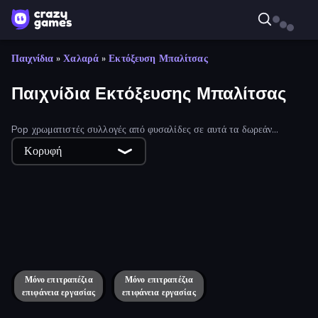
Παιχνίδια
»
Χαλαρά
»
Εκτόξευση Μπαλίτσας
Παιχνίδια Εκτόξευσης Μπαλίτσας
Pop χρωματιστές συλλογές από φυσαλίδες σε αυτά τα δωρεάν
παιχνίδια shooter φούσκα!
Κορυφή
Bubble Pop Fairyland
Bubble Story
Smarty Bubbles
Bubble Shooter
Little Fox: Bubble Spinner Pop
Candy Bubble
Bubble Spinner
Magnet Balls: Addictive
Bubble Pop Frenzy
Bubble Woods
Marble Shooter
Om Nom: Bubbles
Marble Boom
ICEE Scream: Haunted Bubbles
Zooma Marble Quest 3D
Μόνο επιτραπέζια
Pool Bubbles
Μόνο επιτραπέζια
Puzzle Bobble
επιφάνεια εργασίας
επιφάνεια εργασίας