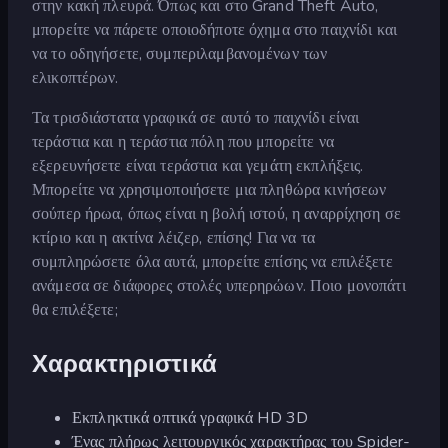
στην κακή πλευρά. Όπως και στο Grand Theft Auto,
μπορείτε να πάρετε οποιοδήποτε όχημα στο παιχνίδι και
να το οδηγήσετε, συμπεριλαμβανομένων των
ελικοπτέρων.
Τα τρισδιάστατα γραφικά σε αυτό το παιχνίδι είναι
τεράστια και η τεράστια πόλη που μπορείτε να
εξερευνήσετε είναι τεράστια και γεμάτη εκπλήξεις.
Μπορείτε να χρησιμοποιήσετε μια πληθώρα κινήσεων
σούπερ ήρωα, όπως είναι η βολή ιστού, η αναρρίχηση σε
κτίριο και η ακτίνα λέιζερ, επίσης! Για να τα
συμπληρώσετε όλα αυτά, μπορείτε επίσης να επιλέξετε
ανάμεσα σε διάφορες στολές υπερηρώων. Ποιο μονοπάτι
θα επιλέξετε;
Χαρακτηριστικά
Εκπληκτικά οπτικά γραφικά HD 3D
Ένας πλήρως λειτουργικός χαρακτήρας του Spider-