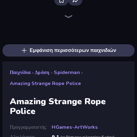
Throw a Lucky Block
Stickman Rebirth
Brainrot Arena Online
Playground
Flying Robot Transform Car Games
Stickman Kombat 2D
Tank Stars
Mr. Dude: Online Multiverse Challenge
War the Knights
Artillery Vs Tanks
Stick Epic Fighter
Lime Playground Sandbox
Funny City: Gopniks
Stickman Clash
I Am Quadrober!
Zombie Drive Survivor
Archers Random
Stickman Weapon Master
Εμφάνιση περισσότερων παιχνιδιών
Παιχνίδια
Δράση
Spiderman
»
»
»
Amazing Strange Rope Police
Amazing Strange Rope
Police
Προγραμματιστής
HGames-ArtWorks
Αξιολόγηση
9,1
(
με βάση τους τελευταίους 6 μήνες
)