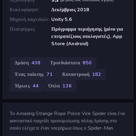
Κυκλοφόρησε
Δεκέμβριος 2018
Μηχανή παιχνιδιών
Unity 5.6
Πλατφόρμες
Πρόγραμμα περιήγησης (μόνο για
επιτραπέζιους υπολογιστές), App
Store (Android)
Δράση
438
Τρισδιάστατα
850
Ένας παίκτης
71
Καταστροφή
182
Ήρωες
44
Όπλα
136
Το Amazing Strange Rope Police Vice Spider είναι ένα
φανταστικό παιχνίδι προσομοίωσης πόλης δράσης στο
οποίο ελέγχετε έναν υπερήρωα όπως ο Spider-Man.