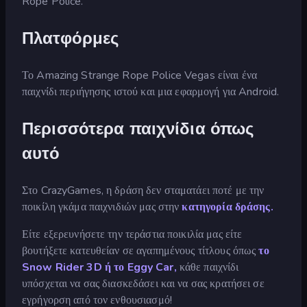
Rope Police.
Πλατφόρμες
Το Amazing Strange Rope Police Vegas είναι ένα
παιχνίδι περιήγησης ιστού και μια εφαρμογή για Android.
Περισσότερα παιχνίδια όπως
αυτό
Στο CrazyGames, η δράση δεν σταματάει ποτέ με την
ποικίλη γκάμα παιχνιδιών μας στην
κατηγορία δράσης.
Είτε εξερευνήσετε την τεράστια ποικιλία μας είτε
βουτήξετε κατευθείαν σε αγαπημένους τίτλους όπως
το
Snow Rider 3D ή
το Eggy Car,
κάθε παιχνίδι
υπόσχεται να σας διασκεδάσει και να σας κρατήσει σε
εγρήγορση από τον ενθουσιασμό!