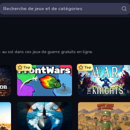
s au sol dans ces jeux de guerre gratuits en ligne.
Top
Top
oter
FrontWars.io
War the Knights