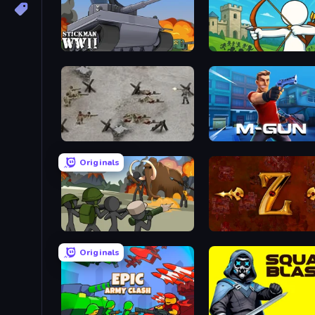
Stickman WW2
Last Archer
Warfare 1944
Muscle Gun.IO
Originals
Stickman History Battle
Tzared
Originals