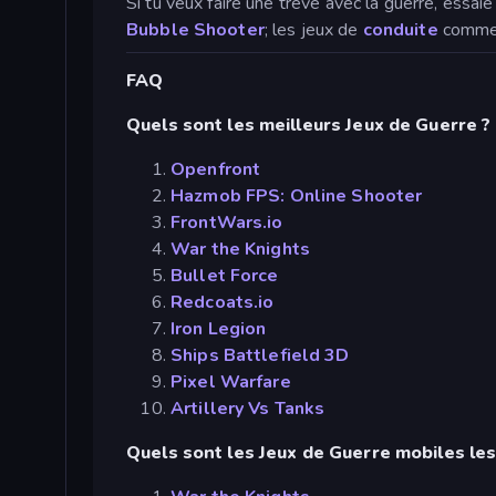
Si tu veux faire une trêve avec la guerre, essa
Bubble Shooter
; les jeux de
conduite
comm
FAQ
Quels sont les meilleurs Jeux de Guerre ?
Openfront
Hazmob FPS: Online Shooter
FrontWars.io
War the Knights
Bullet Force
Redcoats.io
Iron Legion
Ships Battlefield 3D
Pixel Warfare
Artillery Vs Tanks
Quels sont les Jeux de Guerre mobiles les