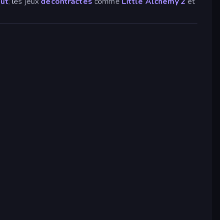
out
; les jeux
décontractés
comme
Little Alchemy 2
et