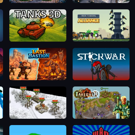
Age of Heroes
Immortals Revenge
Tanks 3D
Iron Towers Alliance
Last Bastion
Stick War
1941 Frozen Front
Takeover