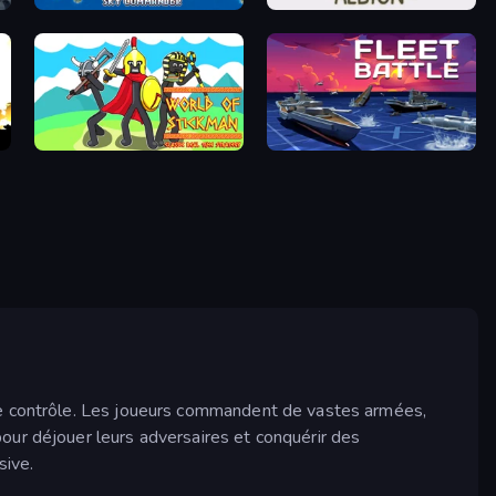
Pew Pew
Settlers of Albion
World of Stickman Classic RTS
Fleet Battle
 le contrôle. Les joueurs commandent de vastes armées,
our déjouer leurs adversaires et conquérir des
sive.