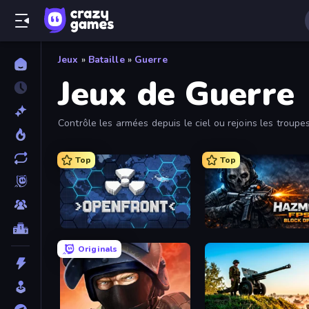
Jeux
»
Bataille
»
Guerre
Jeux de Guerre
Contrôle les armées depuis le ciel ou rejoins les troupe
Top
Top
Openfront
Hazmob FPS: Online Sho
Originals