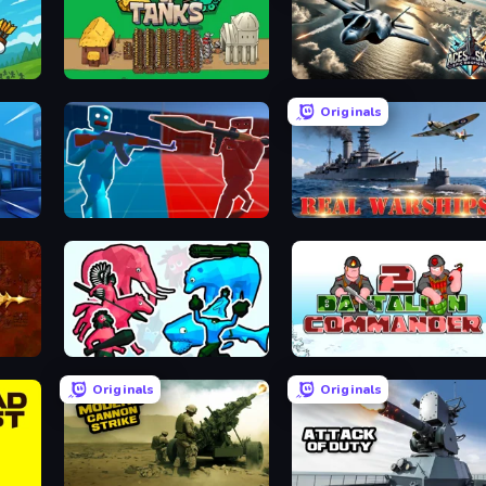
Age of Tanks Warriors: TD War
Aces of the Sky: Epic Dogfights
Originals
Battle of the Soldiers: Red vs Blue
Real Warships
Funny Battle Simulator 2
Battalion Commander 2
Originals
Originals