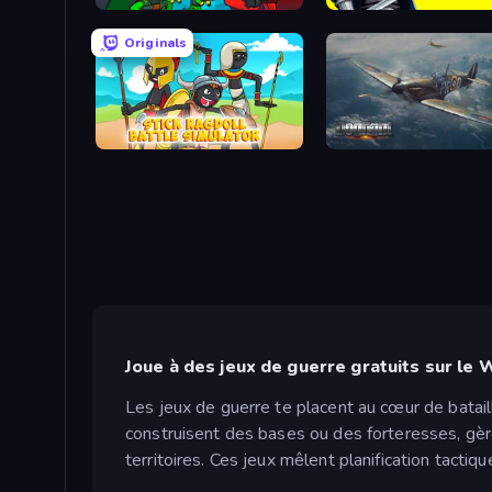
Epic Army Clash
SquadBlast
Originals
Stick Ragdoll Battle Simulator
Dogfight
Joue à des jeux de guerre gratuits sur le
Les jeux de guerre te placent au cœur de batai
construisent des bases ou des forteresses, gèr
territoires. Ces jeux mêlent planification tact