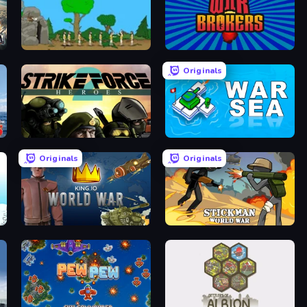
Age Of War
War Brokers
Originals
Strike Force Heroes 2
War Sea
Originals
Originals
King.io World War
Stickman World War