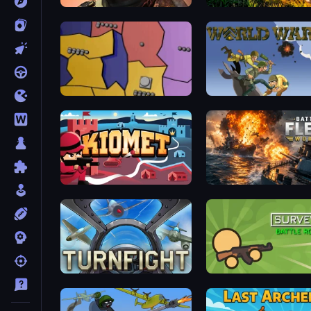
Bullet Force
Artillery Vs Tanks
Compact Conflict
World Wars 2
Kiomet
Battle Fleet World
Turnfight
Survev.io