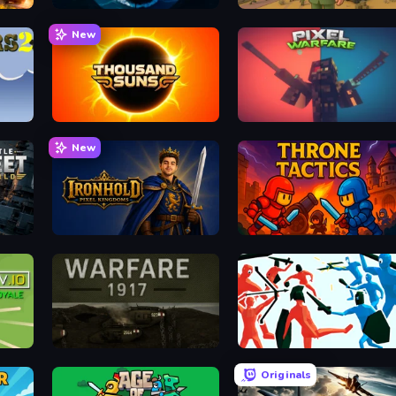
Ships Battlefield 3D
Army Base Of America
New
Thousand Suns
Pixel Warfare
New
Ironhold: Pixel Kingdoms
Throne Tactics
Warfare 1917
Funny Battle Simulator
Originals