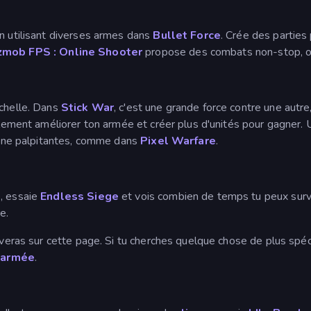
n utilisant diverses armes dans
Bullet Force
. Crée des partie
mob FPS : Online Shooter
propose des combats non-stop, où
échelle. Dans
Stick War
, c'est une grande force contre une autre,
llement améliorer ton armée et créer plus d'unités pour gagner. Un
ligne palpitantes, comme dans
Pixel Warfare
.
e, essaie
Endless Siege
et vois combien de temps tu peux survi
e.
ouveras sur cette page. Si tu cherches quelque chose de plus spéc
'armée
.