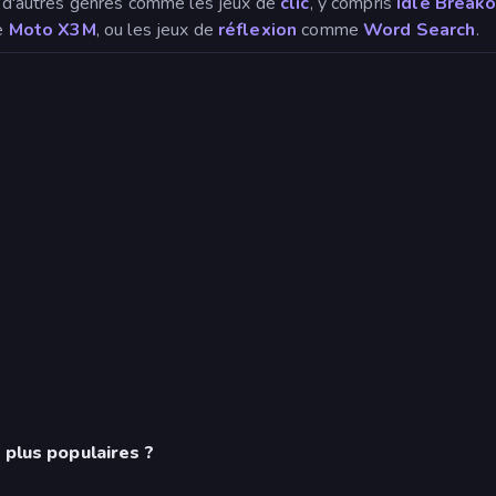
ie d'autres genres comme les jeux de
clic
, y compris
Idle Break
e
Moto X3M
, ou les jeux de
réflexion
comme
Word Search
.
 plus populaires ?