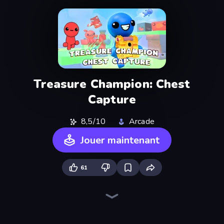
Treasure Champion: Chest
Capture
8,5/10
Arcade
Jouer maintenant
61
Ragdoll Archers
Kick the Buddy
Bouncemasters