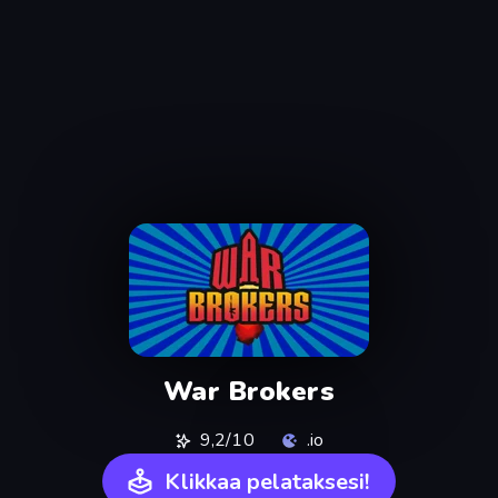
War Brokers
9,2/10
.io
Klikkaa pelataksesi!