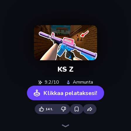
KS Z
9,2/10
Ammunta
Klikkaa pelataksesi!
14 t.