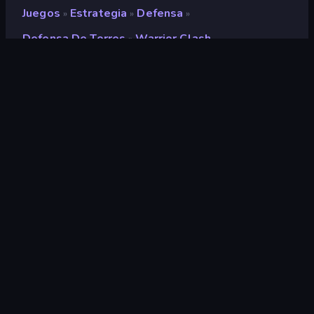
Juegos
Estrategia
Defensa
»
»
»
Defensa De Torres
Warrior Clash
»
Warrior Clash
Desarrollador
Onki Games
Clasificación
9,2
(
según los últimos 6 meses
)
Publicado en
febrero de 2025
Última actualización
marzo de 2025
Motor de juego
Unity 6
Plataformas
Navegador (escritorio, móvil,
tableta), Aplicación
CrazyGames (Android)
Orientación
Panorama