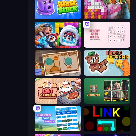
Blast Stack
Beaver Weaver
Captain Blast
Memory Grid Words
Chigiri: Paper Puzzle
Blockogramm
Cat Snack Bar
Jigmerge
Associations - Word Connect
Link