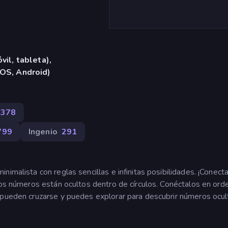
vil, tableta),
iOS, Android)
2378
799
Ingenio
291
imalista con reglas sencillas e infinitas posibilidades. ¡Conect
Los números están ocultos dentro de círculos. Conéctalos en ord
 pueden cruzarse y puedes explorar para descubrir números ocul