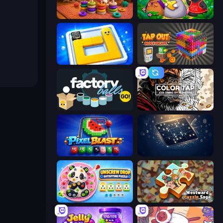
Thread Sort: Knit Pictures
Rat's House - Nonogram
Ice Slide
Tap Out: Block Escape
Factory Balls Go!
Color Tap: Coloring by Numbers
Pixel Blast
Sudoku Classic & Killer
Unscrew Drop: Satisfying Puzzle
Westward Puzzle Saga