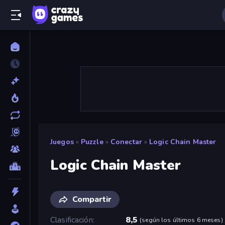
Juegos
»
Puzzle
»
Conectar
»
Logic Chain Master
Logic Chain Master
Compartir
Clasificación
8,5
(
según los últimos 6 meses
)