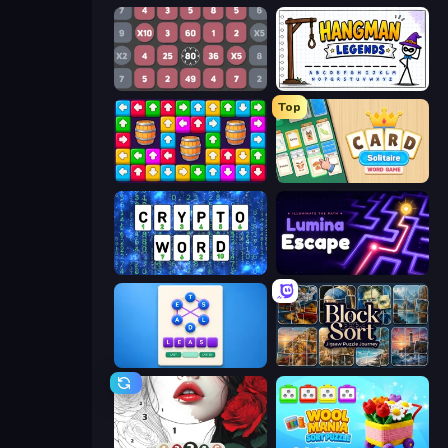
Get 1000
Hangman Legends
Top
Tap Away Story
Card Solitaire: Word Game
Cryptoword
Lumina Escape
Ahagram
Block Sort - Jigsaw Puzzle Journey