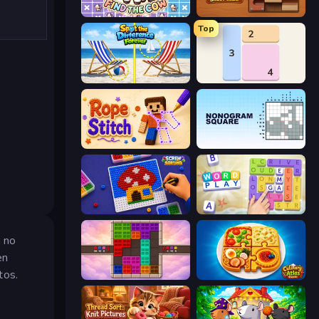
Find The Cow
Ball Roll
Top
Spot the Difference Forever
Shikaku Puzzle
Rope Stitch Puzzle
Nonogram Square
Screw Sorting
Word Play
a no
en
tos.
Color Cube Puzzle
Culinary Atlas