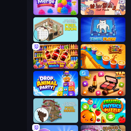
Jelly Merge: Upgrade & Sell
Neko Sliding: Cat Puzzle
Coloring by Numbers: Pixel Room
TankFlow.io
Goods Triple Match 3D
Coffee Color Blocks
Drop Animal Party
Tap Gallery
Coloring by Numbers: Pixel House
Fruitix: Physics Puzzle