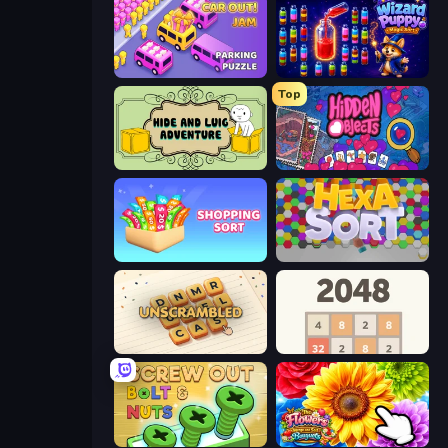
Car OUT! Jam Parking Puzzle
Wizard Puppy: Magic Sort
Top
Hide and Luig Adventure
Hidden Objects
Shopping Sort
Hexa Sort
Unscrambled
2048
Screw Out: Bolts and Nuts
The Flowers Merge and Sell Bouquets