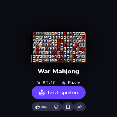
War Mahjong
8,2/10
Puzzle
Jetzt spielen
863