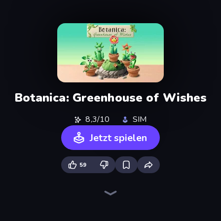
Botanica: Greenhouse of Wishes
8,3/10
SIM
Jetzt spielen
59
Grow A Garden | Growden.io
Empire City
Driving School Simulator
Hedgies
Life Simulator: Road to Riches
Bus Simulator: EVO