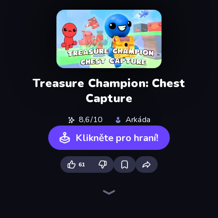
Treasure Champion: Chest
Capture
8,6/10
Arkáda
Klikněte pro hraní!
61
Ragdoll Archers
Kick the Buddy
Bouncemasters