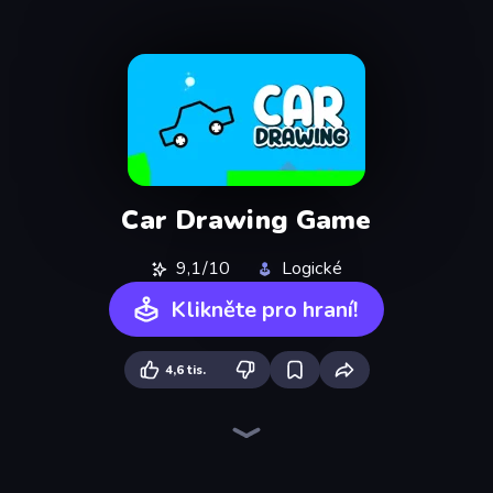
Car Drawing Game
9,1/10
Logické
Klikněte pro hraní!
4,6 tis.
Draw Crash Race
Draw Bridge
Draw Climber