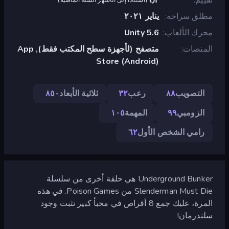
مطلق سراحه
يناير ٢٠٢١
محرك الألعاب
Unity 5.6
المنصات
متصفح (لأجهزة سطح المكتب فقط), App
Store (Android)
التصويب
٨٨
رعب
٣٢
ثلاثية الأبعاد
٨٥٠
الزومبي
٩٩
المهمة
١٠٥
رامي الشخص الأول
٦٢
Underground Bunker هي حلقة أخرى من سلسلة
Slenderman Must Die من Poison Games. في هذه
المرة، عليك جمع 8 أقراص في مخبأ كبير تثبت وجود
سلندرمان!