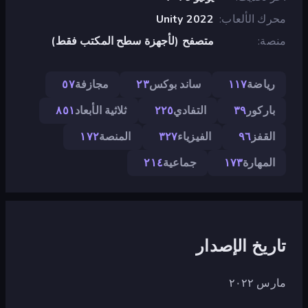
محرك الألعاب
Unity 2022
منصة
متصفح (لأجهزة سطح المكتب فقط)
رياضة
١١٧
ساند بوكس
٢٣
مجازفة
٥٧
باركور
٣٩
التفادي
٢٢٥
ثلاثية الأبعاد
٨٥١
القفز
٩٦
الفيزياء
٣٢٧
المنصة
١٧٢
المهارة
١٧٣
جماعية
٢١٤
تاريخ الإصدار
مارس ٢٠٢٢