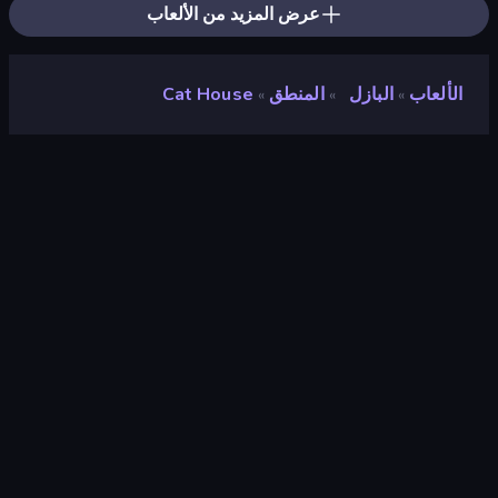
عرض المزيد من الألعاب
الألعاب
البازل
المنطق
Cat House
»
»
»
Cat House
مطور
KezArts
تقييم
٩٫٤
(
استنادًا إلى الأشهر الستة الماضية
)
مطلق سراحه
يونيو ٢٠٢٣
آخر تحديث
يونيو ٢٠٢٣
محرك الألعاب
HTML5
المنصات
متصفح (سطح المكتب، الهاتف المحمول،
الجهاز اللوحي), تطبيق CrazyGames
(iOS, Android)
توجيه
منظر جمالي