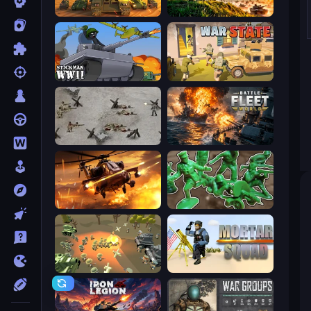
Call of Tanks
Artillery Vs Tanks
Stickman WW2
War State IO: Conquer Battles
Warfare 1944
Battle Fleet World
Heli Military Base
Soldiers - Capture and Control!
WW1 Battle Simulator
Mortar Squad