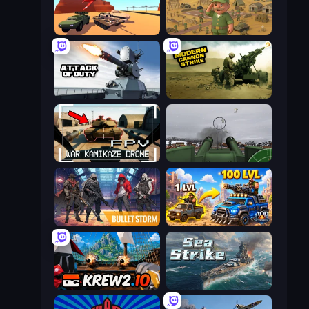
Warzone Armor
Army Base Of America
Attack of Duty
Modern Cannon Strike
FPV War Kamikaze Drone
Flakmeister
Bulletstorm
AOD - Art Of Defense
Krew.io
Sea Strike