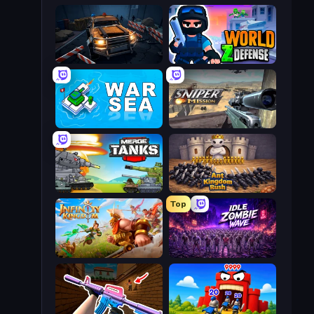
Cars vs Zombies
World Z Defense - Zombie Defense
War Sea
Sniper Mission
Merge Master Tanks: Tank Wars
Ant Kingdom Rush
Top
Infinity Kingdom
Idle Zombie Wave: Survivors