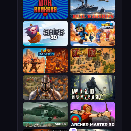
War Brokers
Real Warships
Ships 3D
Tower Battle
Last Bastion
Feudal Wars
Khan Wars
Wild Hunter 3D
SNIPER
Archer Master 3D: Castle Defense