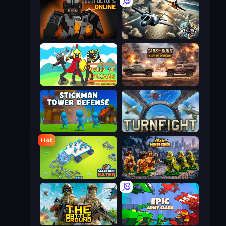
Destructors Online
Aces of the Sky: Epic Dogfights
World of Stickman Classic RTS
Cars with Guns: Wasteland Showdown
Stickman Tower Defense Idle 3D
Turnfight
Hot
Machine Eater
Age of Heroes
The Battleground
Epic Army Clash