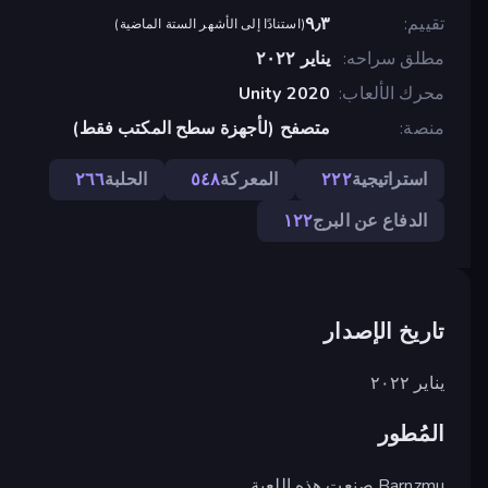
تقييم
٩٫٣
(
استنادًا إلى الأشهر الستة الماضية
)
مطلق سراحه
يناير ٢٠٢٢
محرك الألعاب
Unity 2020
منصة
متصفح (لأجهزة سطح المكتب فقط)
استراتيجية
٢٢٢
المعركة
٥٤٨
الحلبة
٢٦٦
الدفاع عن البرج
١٢٢
تاريخ الإصدار
يناير ٢٠٢٢
المُطور
Barnzmu صنعت هذه اللعبة.