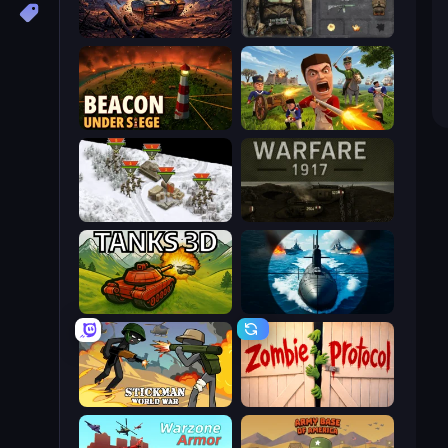
Iron Legion
War Groups
Beacon Under Siege
Redcoats.io
1941 Frozen Front
Warfare 1917
Tanks 3D
Ships Battlefield 3D
Stickman World War
Zombie Protocol