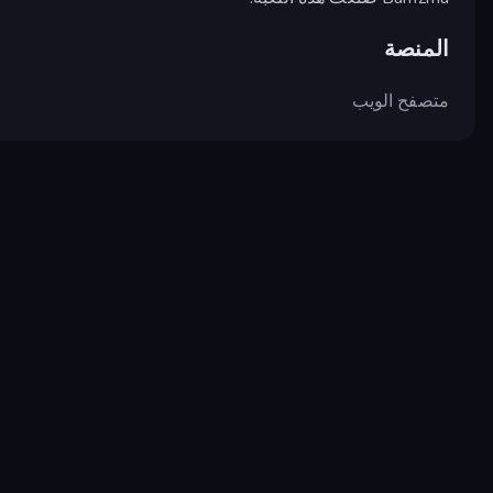
المنصة
متصفح الويب