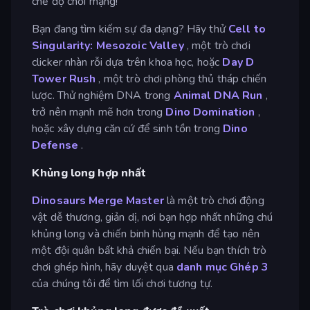
chế độ chơi mạng!
Bạn đang tìm kiếm sự đa dạng? Hãy thử
Cell to
Singularity: Mesozoic Valley
, một trò chơi
clicker nhàn rỗi dựa trên khoa học, hoặc
Day D
Tower Rush
, một trò chơi phòng thủ tháp chiến
lược. Thử nghiệm DNA trong
Animal DNA Run
,
trở nên mạnh mẽ hơn trong
Dino Domination
,
hoặc xây dựng căn cứ để sinh tồn trong
Dino
Defense
.
Khủng long hợp nhất
Dinosaurs Merge Master
là một trò chơi động
vật dễ thương, giản dị, nơi bạn hợp nhất những chú
khủng long và chiến binh hùng mạnh để tạo nên
một đội quân bất khả chiến bại. Nếu bạn thích trò
chơi ghép hình, hãy duyệt qua
danh mục Ghép 3
của chúng tôi để tìm lối chơi tương tự.