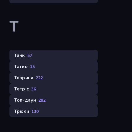
Т
Танк
57
Татко
15
Тварини
222
Тетріс
36
Топ-даун
282
Трюки
130