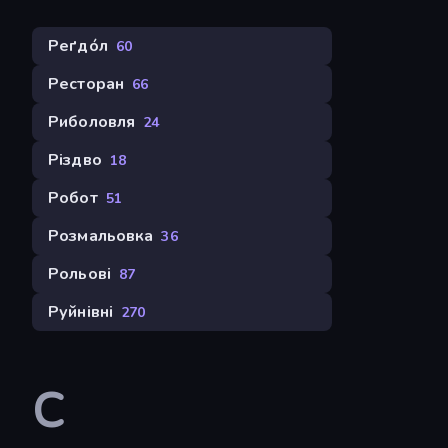
Реґдо́л
60
Ресторан
66
Риболовля
24
Різдво
18
Робот
51
Розмальовка
36
Рольові
87
Руйнівні
270
С