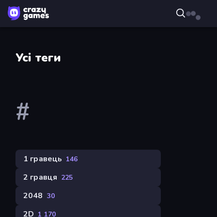
Усі теги
#
1 гравець
146
2 гравця
225
2048
30
2D
1 170