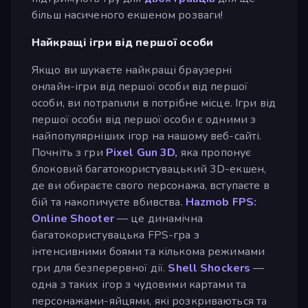
більш насиченого екшеном розваги!
Найкращі ігри від першої особи
Якщо ви шукаєте найкращі браузерні
онлайн-ігри від першої особи від першої
особи, ви потрапили в потрібне місце. Ігри від
першої особи від першої особи є одними з
найпопулярніших ігор на нашому веб-сайті.
Почніть з гри
Pixel Gun 3D,
яка пропонує
блоковий багатокористувацький 3D-екшен,
де ви обираєте свого персонажа, вступаєте в
бій та накопичуєте вбивства.
Hazmob FPS:
Online Shooter
— це динамічна
багатокористувацька FPS-гра з
інтенсивними боями та кількома режимами
гри для безперервної дії.
Shell Shockers
—
одна з таких ігор з чудовими картами та
персонажами-яйцями, які розкриваються та