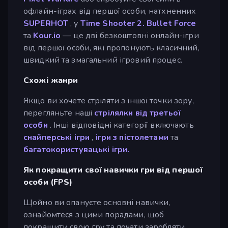
офлайн-іграх від першої особи, натхненних
SUPERHOT
, у
Time Shooter 2.
Bullet Force
та
Kour.io
— це дві безкоштовні онлайн-ігри
від першої особи, які пропонують класичний,
швидкий та змагальний ігровий процес.
Схожі жанри
Якщо ви хочете стріляти з іншої точки зору,
перегляньте наші
стрілялки від третьої
особи
. Інші відповідні категорії включають
снайперські ігри
,
ігри з пістолетами
та
багатокористувацькі ігри.
Як покращити свої навички гри від першої
особи (FPS)
Щойно ви опануєте основні навички,
ознайомтеся з цими порадами, щоб
покращити свою гру та почати заробляти