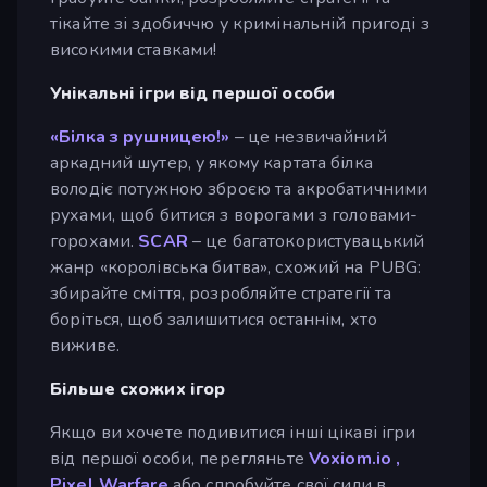
тікайте зі здобиччю у кримінальній пригоді з
високими ставками!
Унікальні ігри від першої особи
«Білка з рушницею!»
– це незвичайний
аркадний шутер, у якому картата білка
володіє потужною зброєю та акробатичними
рухами, щоб битися з ворогами з головами-
горохами.
SCAR
– це багатокористувацький
жанр «королівська битва», схожий на PUBG:
збирайте сміття, розробляйте стратегії та
боріться, щоб залишитися останнім, хто
виживе.
Більше схожих ігор
Якщо ви хочете подивитися інші цікаві ігри
від першої особи, перегляньте
Voxiom.io
,
Pixel Warfare
або спробуйте свої сили в