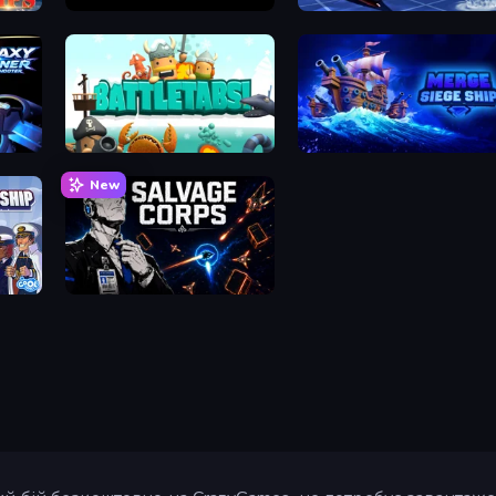
Battlecruisers
Fleet Battle
Galaxy Gunner: Space Shooter
BattleTabs
Merge: Siege Ship
New
Salvage Corps