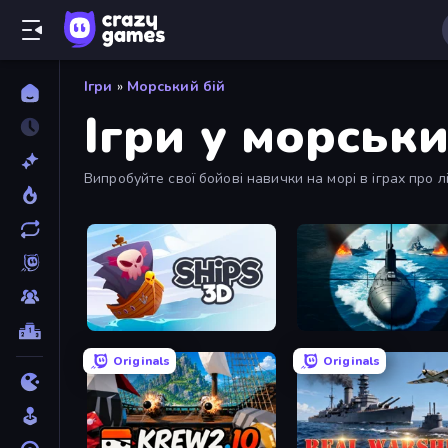
Ігри
»
Морський бій
Ігри у морськи
Випробуйте свої бойові навички на морі в іграх про 
морський бій, який відповідає вашій стратегії.
Ships 3D
Ships Battlefield 3D
Originals
Originals