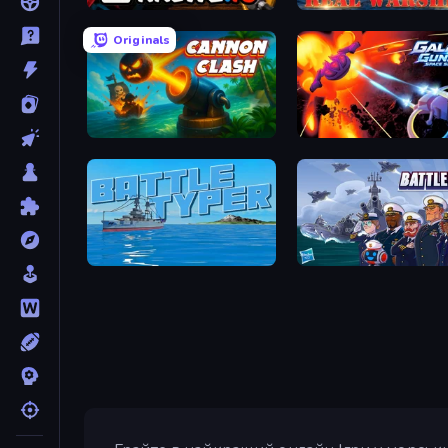
Krew.io
Real Warships
Originals
Cannon Clash
Battle Typer
Battleship