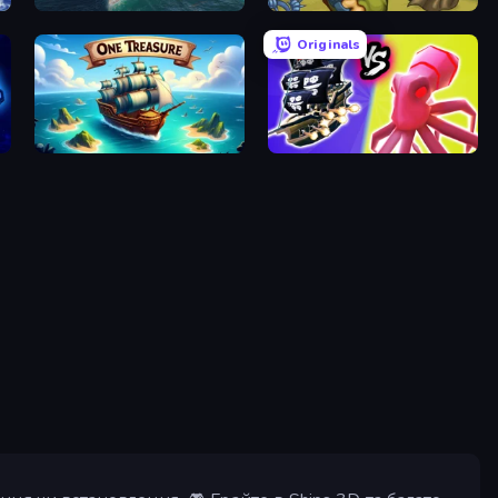
Sea Strike
Battalion Commander 1917
Originals
One Treasure
Merge Pirates Caribbean Battle