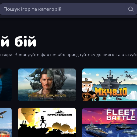
й бій
лінкори. Командуйте флотом або приєднуйтесь до нього та атакуйте
Pirates of the Caribbean: ToW
Mk48.io